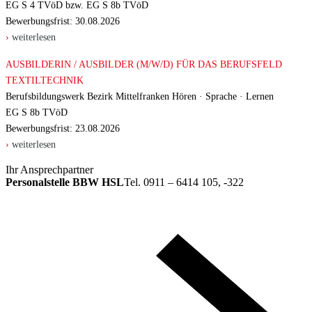
EG S 4 TVöD bzw. EG S 8b TVöD
Bewerbungsfrist:
30
.
08
.
2026
›
weiterlesen
AUSBILDERIN / AUSBILDER (M/W/D) FÜR DAS BERUFSFELD
TEXTILTECHNIK
Berufsbildungswerk Bezirk Mittelfranken Hören · Sprache · Lernen
EG S 8b TVöD
Bewerbungsfrist:
23
.
08
.
2026
›
weiterlesen
Ihr Ansprechpartner
Personalstelle BBW HSL
Tel. 0911 – 6414 105, -322